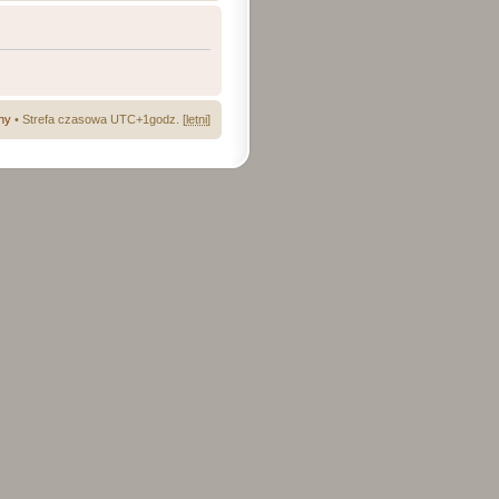
ny
• Strefa czasowa UTC+1godz. [
letni
]