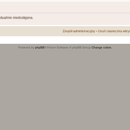
aktualnie niedostępna.
Zespół administracyjny
•
Usuń ciasteczka witry
Powered by
phpBB
® Forum Software © phpBB Group
Change colors
.