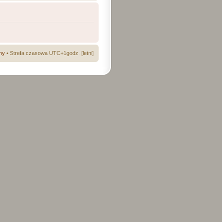
ny
• Strefa czasowa UTC+1godz. [
letni
]