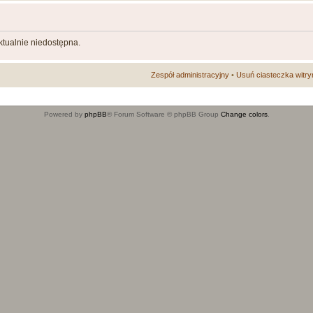
aktualnie niedostępna.
Zespół administracyjny
•
Usuń ciasteczka witry
Powered by
phpBB
® Forum Software © phpBB Group
Change colors
.