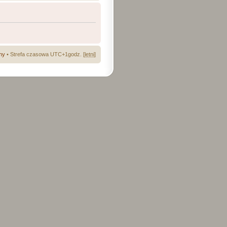
ny
• Strefa czasowa UTC+1godz. [
letni
]