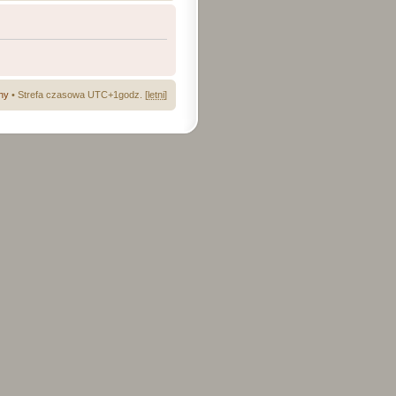
ny
• Strefa czasowa UTC+1godz. [
letni
]