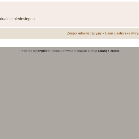
aktualnie niedostępna.
Zespół administracyjny
•
Usuń ciasteczka witry
Powered by
phpBB
® Forum Software © phpBB Group
Change colors
.