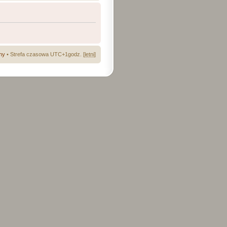
ny
• Strefa czasowa UTC+1godz. [
letni
]