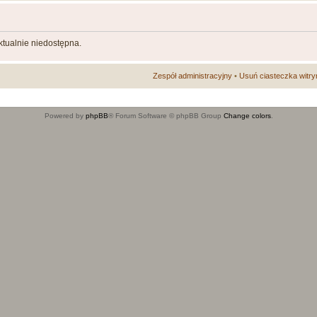
aktualnie niedostępna.
Zespół administracyjny
•
Usuń ciasteczka witry
Powered by
phpBB
® Forum Software © phpBB Group
Change colors
.