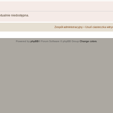
aktualnie niedostępna.
Zespół administracyjny
•
Usuń ciasteczka witry
Powered by
phpBB
® Forum Software © phpBB Group
Change colors
.