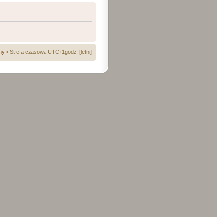
ny
• Strefa czasowa UTC+1godz. [
letni
]