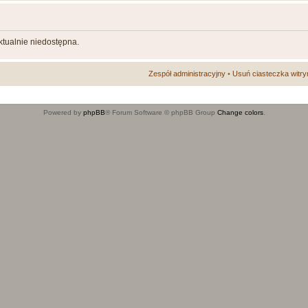
aktualnie niedostępna.
Zespół administracyjny
•
Usuń ciasteczka witry
Powered by
phpBB
® Forum Software © phpBB Group
Change colors
.