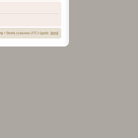
ny
• Strefa czasowa UTC+1godz. [
letni
]