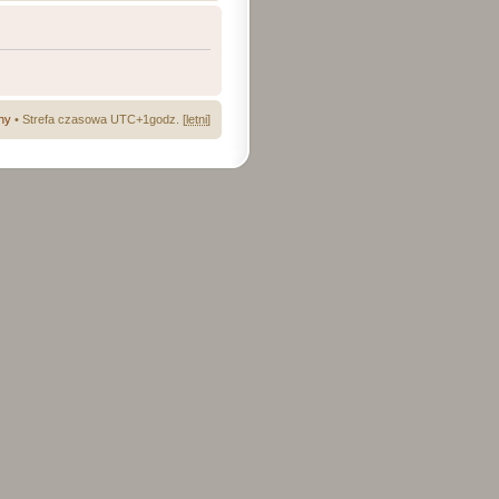
ny
• Strefa czasowa UTC+1godz. [
letni
]