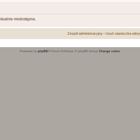
aktualnie niedostępna.
Zespół administracyjny
•
Usuń ciasteczka witry
Powered by
phpBB
® Forum Software © phpBB Group
Change colors
.