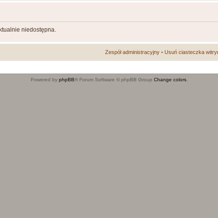
aktualnie niedostępna.
Zespół administracyjny
•
Usuń ciasteczka witry
Powered by
phpBB
® Forum Software © phpBB Group
Change colors
.