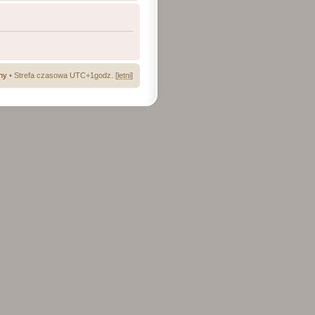
ny
• Strefa czasowa UTC+1godz. [
letni
]