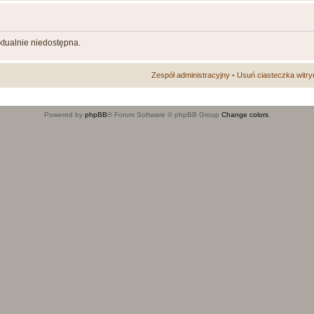
aktualnie niedostępna.
Zespół administracyjny
•
Usuń ciasteczka witry
Powered by
phpBB
® Forum Software © phpBB Group
Change colors
.