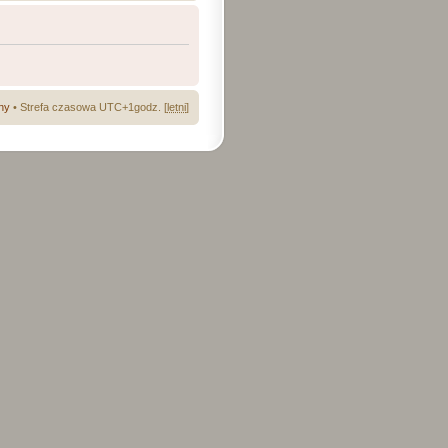
ny
• Strefa czasowa UTC+1godz. [
letni
]