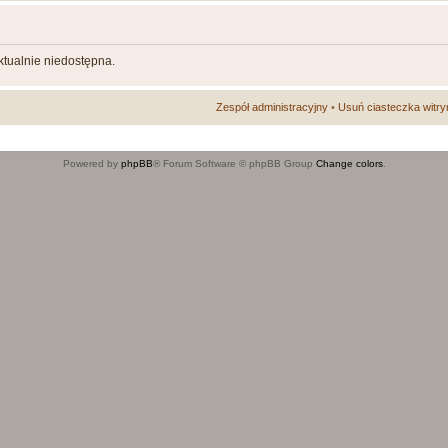
aktualnie niedostępna.
Zespół administracyjny
•
Usuń ciasteczka witry
Powered by
phpBB
® Forum Software © phpBB Group
Change colors
.