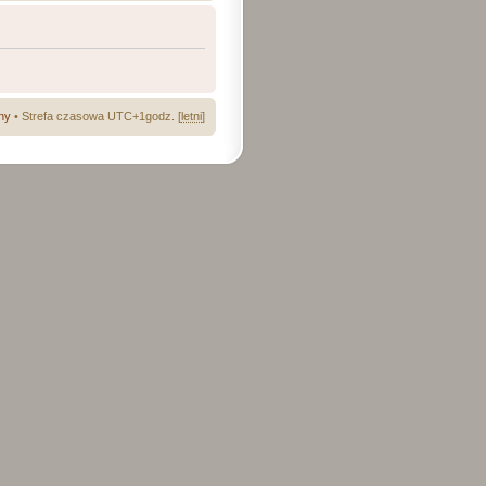
ny
• Strefa czasowa UTC+1godz. [
letni
]