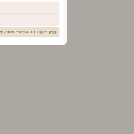
ny
• Strefa czasowa UTC+1godz. [
letni
]