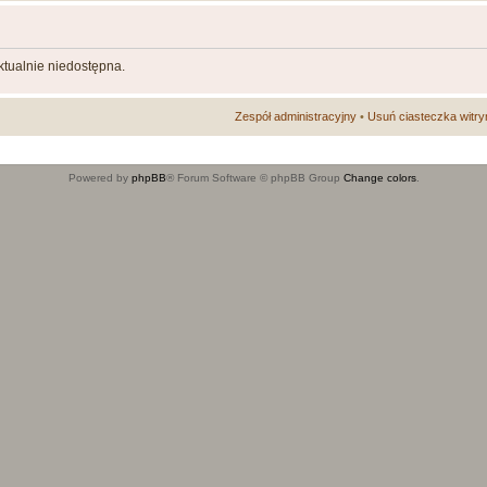
aktualnie niedostępna.
Zespół administracyjny
•
Usuń ciasteczka witry
Powered by
phpBB
® Forum Software © phpBB Group
Change colors
.