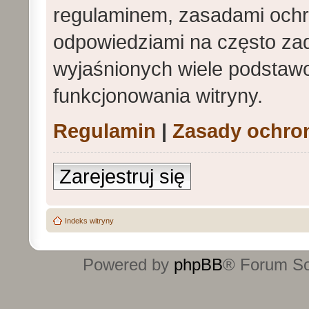
regulaminem, zasadami och
odpowiedziami na często zad
wyjaśnionych wiele podstaw
funkcjonowania witryny.
Regulamin
|
Zasady ochro
Zarejestruj się
Indeks witryny
Powered by
phpBB
® Forum S