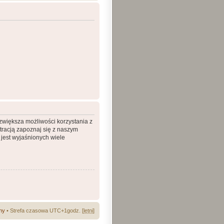
 zwiększa możliwości korzystania z
tracją zapoznaj się z naszym
jest wyjaśnionych wiele
ny
• Strefa czasowa UTC+1godz. [
letni
]