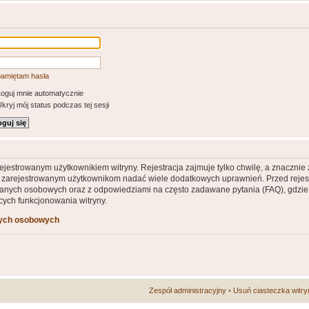
pamiętam hasła
oguj mnie automatycznie
kryj mój status podczas tej sesji
ejestrowanym użytkownikiem witryny. Rejestracja zajmuje tylko chwilę, a znacznie
że zarejestrowanym użytkownikom nadać wiele dodatkowych uprawnień. Przed rejes
nych osobowych oraz z odpowiedziami na często zadawane pytania (FAQ), gdzie 
ych funkcjonowania witryny.
nych osobowych
Zespół administracyjny
•
Usuń ciasteczka witry