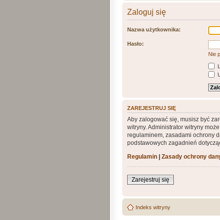
Zaloguj się
Nazwa użytkownika:
Hasło:
Nie 
L
U
ZAREJESTRUJ SIĘ
Aby zalogować się, musisz być zar
witryny. Administrator witryny mo
regulaminem, zasadami ochrony da
podstawowych zagadnień dotycząc
Regulamin
|
Zasady ochrony da
Zarejestruj się
Indeks witryny