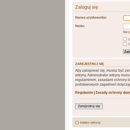
Zaloguj się
Nazwa użytkownika:
Hasło:
Nie 
L
U
ZAREJESTRUJ SIĘ
Aby zalogować się, musisz być zar
witryny. Administrator witryny mo
regulaminem, zasadami ochrony da
podstawowych zagadnień dotycząc
Regulamin
|
Zasady ochrony da
Zarejestruj się
Indeks witryny