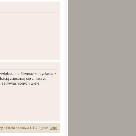
 zwiększa możliwości korzystania z
tracją zapoznaj się z naszym
jest wyjaśnionych wiele
ny
• Strefa czasowa UTC+1godz. [
letni
]