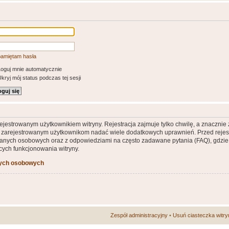
pamiętam hasła
oguj mnie automatycznie
kryj mój status podczas tej sesji
ejestrowanym użytkownikiem witryny. Rejestracja zajmuje tylko chwilę, a znacznie
że zarejestrowanym użytkownikom nadać wiele dodatkowych uprawnień. Przed rejes
nych osobowych oraz z odpowiedziami na często zadawane pytania (FAQ), gdzie 
ych funkcjonowania witryny.
nych osobowych
Zespół administracyjny
•
Usuń ciasteczka witry