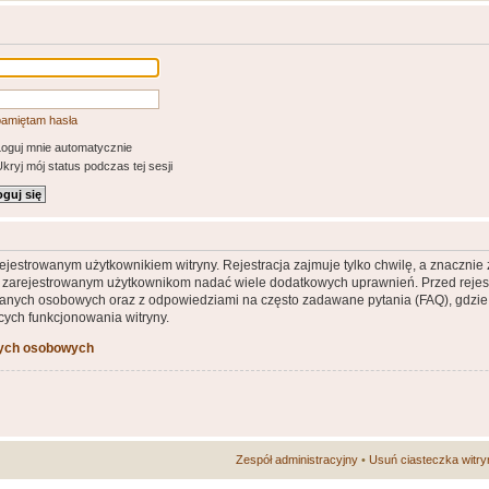
pamiętam hasła
oguj mnie automatycznie
kryj mój status podczas tej sesji
ejestrowanym użytkownikiem witryny. Rejestracja zajmuje tylko chwilę, a znacznie
że zarejestrowanym użytkownikom nadać wiele dodatkowych uprawnień. Przed rejes
nych osobowych oraz z odpowiedziami na często zadawane pytania (FAQ), gdzie 
ych funkcjonowania witryny.
nych osobowych
Zespół administracyjny
•
Usuń ciasteczka witry