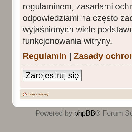
regulaminem, zasadami och
odpowiedziami na często zad
wyjaśnionych wiele podstaw
funkcjonowania witryny.
Regulamin
|
Zasady ochro
Zarejestruj się
Indeks witryny
Powered by
phpBB
® Forum S