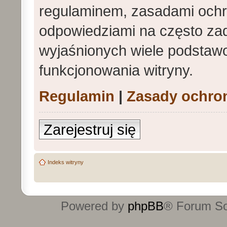
regulaminem, zasadami och
odpowiedziami na często zad
wyjaśnionych wiele podstaw
funkcjonowania witryny.
Regulamin
|
Zasady ochro
Zarejestruj się
Indeks witryny
Powered by
phpBB
® Forum S