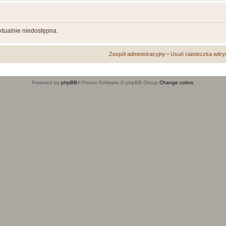
aktualnie niedostępna.
Zespół administracyjny
•
Usuń ciasteczka witry
Powered by
phpBB
® Forum Software © phpBB Group
Change colors
.