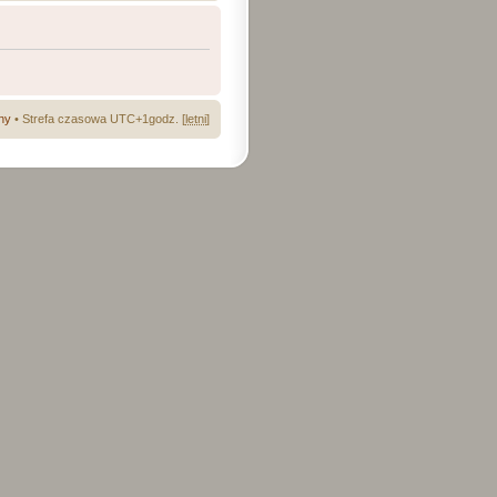
ny
• Strefa czasowa UTC+1godz. [
letni
]