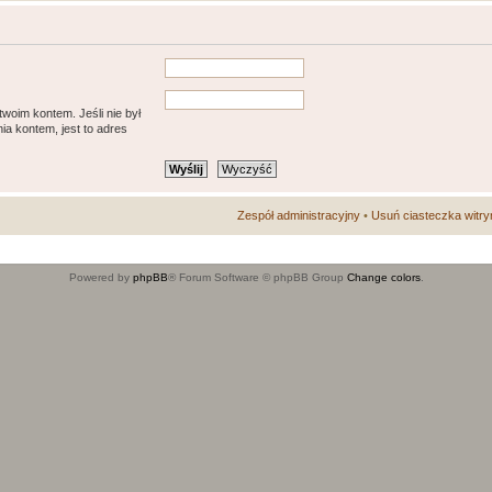
twoim kontem. Jeśli nie był
a kontem, jest to adres
Zespół administracyjny
•
Usuń ciasteczka witry
Powered by
phpBB
® Forum Software © phpBB Group
Change colors
.