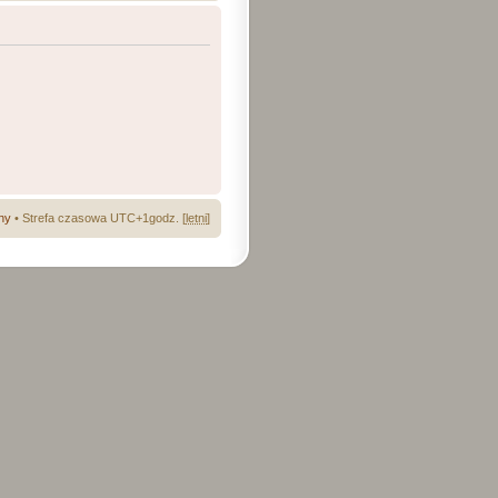
ny
• Strefa czasowa UTC+1godz. [
letni
]