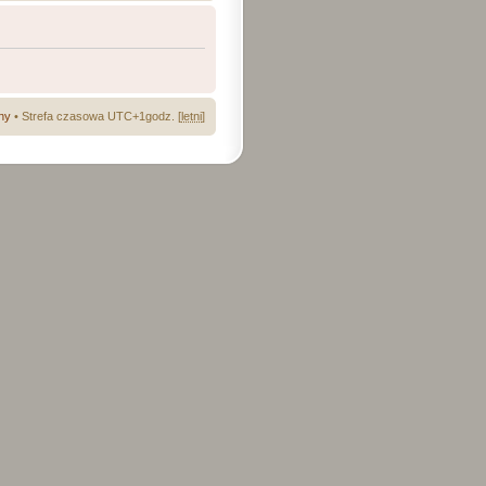
ny
• Strefa czasowa UTC+1godz. [
letni
]