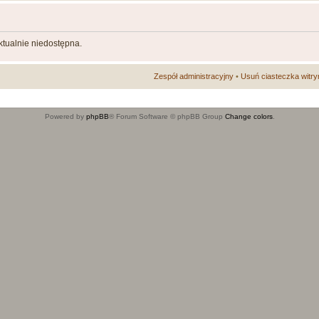
aktualnie niedostępna.
Zespół administracyjny
•
Usuń ciasteczka witry
Powered by
phpBB
® Forum Software © phpBB Group
Change colors
.